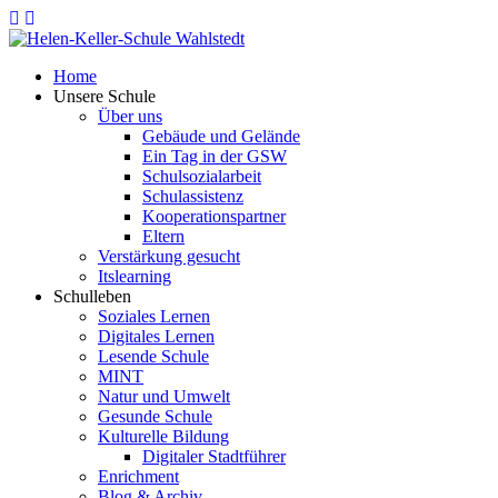
Home
Unsere Schule
Über uns
Gebäude und Gelände
Ein Tag in der GSW
Schulsozialarbeit
Schulassistenz
Kooperationspartner
Eltern
Verstärkung gesucht
Itslearning
Schulleben
Soziales Lernen
Digitales Lernen
Lesende Schule
MINT
Natur und Umwelt
Gesunde Schule
Kulturelle Bildung
Digitaler Stadtführer
Enrichment
Blog & Archiv