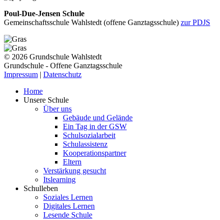
Poul-Due-Jensen Schule
Gemeinschaftsschule Wahlstedt (offene Ganztagsschule)
zur PDJS
© 2026 Grundschule Wahlstedt
Grundschule - Offene Ganztagsschule
Impressum
|
Datenschutz
Home
Unsere Schule
Über uns
Gebäude und Gelände
Ein Tag in der GSW
Schulsozialarbeit
Schulassistenz
Kooperationspartner
Eltern
Verstärkung gesucht
Itslearning
Schulleben
Soziales Lernen
Digitales Lernen
Lesende Schule